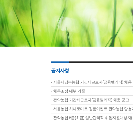
공지사항
서울서남부농협 기간제근로자(금융텔러직) 채용
채무조정 내부 기준
관악농협 기간제근로자(금융텔러직) 채용 공고
서울농협 하나로마트 경품이벤트 관악농협 당첨
관악농협 6급(초급) 일반관리직 취업지원대상자(보훈