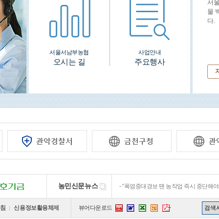
서울
물 
다.
서울서남부농협
사업안내
오시는 길
주요행사
초조생종 벼 ‘빠르미향’과 ‘자율주행 농기
필리핀서 3년 연속 농기계 로드쇼…TYM,
농민신문뉴스
“폭염중대경보 땐 농작업 즉시 중단해야
‘1급 치유농업사’ 올해 처음 나온다…
농사용 로봇·AI ‘미래농업’ 한눈에…‘키엠
침
신용정보활용체제
뷰어다운로드
hwp
word
ppt
excel
pdf
초조생종 벼 ‘빠르미향’과 ‘자율주행 농기