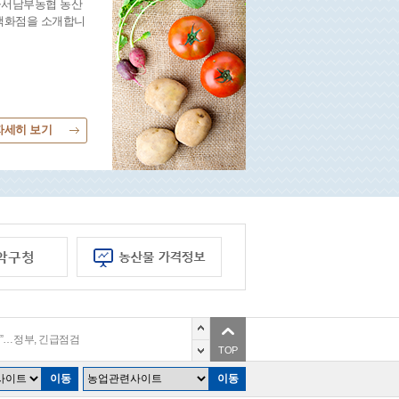
서남부농협 농산
백화점을 소개합니
자세히 보기
계’ 만나니…인건비 줄고 작업속도 향상
 ‘K-농기계’ 경쟁력 알려
”…정부, 긴급점검
TOP
자격시험 일정 발표
스타’ 11월4~7일 열려
이동
이동
계’ 만나니…인건비 줄고 작업속도 향상