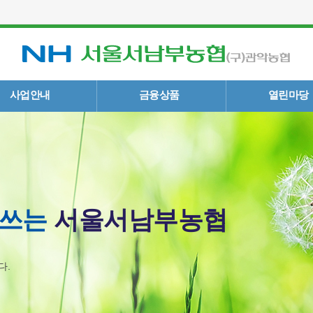
사업안내
금융상품
열린마당
힘쓰는
서울서남부농협
다.